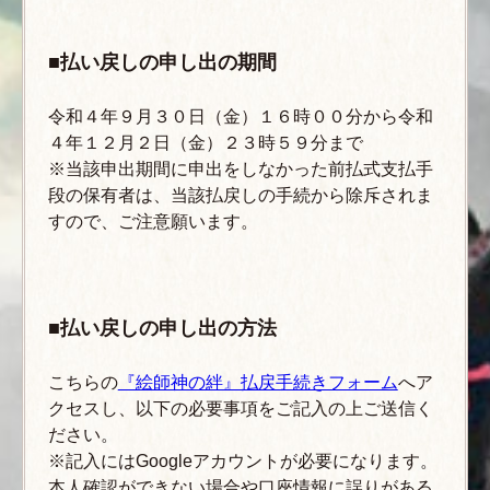
■払い戻しの申し出の期間
令和４年９月３０日（金）１６時００分から令和
４年１２月２日（金）２３時５９分まで
※当該申出期間に申出をしなかった前払式支払手
段の保有者は、当該払戻しの手続から除斥されま
すので、ご注意願います。
■払い戻しの申し出の方法
こちらの
『絵師神の絆』払戻手続きフォーム
へア
クセスし、以下の必要事項をご記入の上ご送信く
ださい。
※記入にはGoogleアカウントが必要になります。
本人確認ができない場合や口座情報に誤りがある