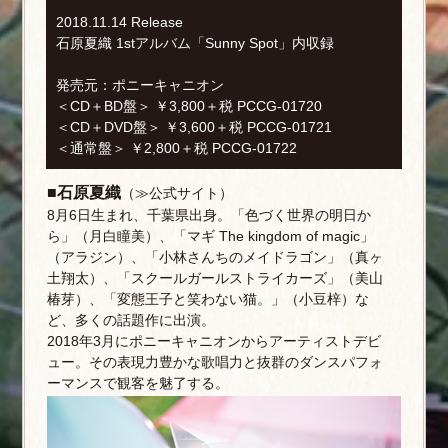
2018.11.14 Release
石原夏織 1stアルバム「Sunny Spot」内収録
発売元：ポニーキャニオン
＜CD＋BD盤＞ ￥3,800＋税 PCCG-01720
＜CD＋DVD盤＞ ￥3,600＋税 PCCG-01721
＜通常盤＞ ￥2,800＋税 PCCG-01722
■石原夏織
（
≫公式サイト
）
8月6日生まれ、千葉県出身。「色づく世界の明日か
ら」（月白瞳美）、「マギ The kingdom of magic」
（アラジン）、「小林さんちのメイドラゴン」（真ヶ
土翔太）、「スクールガールストライカーズ」（美山
椿芽）、「変態王子と笑わない猫。」（小豆梓）な
ど、多くの話題作に出演。
2018年3月にポニーキャニオンからアーティストデビ
ュー。その表現力豊かな歌唱力と抜群のダンスパフォ
ーマンスで観客を魅了する。