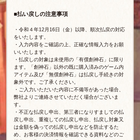
■払い戻しの注意事項
・令和４年12月16日（金）以降、順次払戻の対応
をいたします。
・入力内容をご確認の上、正確な情報入力をお願
いいたします。
・払戻しの対象は未使用の「有償創神石」に限り
ます。「創神石」以外の既に購入済みのゲーム内
アイテム及び「無償創神石」は払戻し手続きの対
象外です。ご了承ください。
・ご入力いただいた内容に不備等があった場合、
弊社よりご連絡させていただく場合がございま
す。
・不正な払戻し申出、第三者になりすましての払
戻し申出、重複しての払戻し申出、払戻し対象又
は金額を偽っての払戻し申出などを防止するた
め、お客様の決済情報を確認できる資料などのご